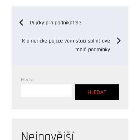
Navigace
Půjčky pro podnikatele
pro
K americké půjčce vám stačí splnit dvě
malé podmínky
příspěvek
Hledat
HLEDAT
Nejnovější