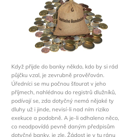
Když přijde do banky někdo, kdo by si rád
půjčku vzal, je zevrubně prověřován.
Úředníci se mu počnou šťourat v jeho
příjmech, nahlédnou do registrů dlužníků,
podívají se, zda dotyčný nemá nějaké ty
dluhy už i jinde, nevisí-li nad ním riziko
exekuce a podobně. A je-li odhaleno něco,
co neodpovídá pevně daným předpisům
dotyčné banky, je zle. Žádost je v tu ránu