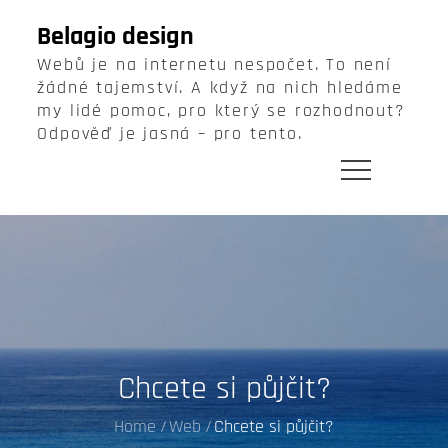
Skip
Belagio design
to
Webů je na internetu nespočet. To není
content
žádné tajemství. A když na nich hledáme
my lidé pomoc, pro který se rozhodnout?
Odpověď je jasná – pro tento.
Chcete si půjčit?
Home
Web
Chcete si půjčit?