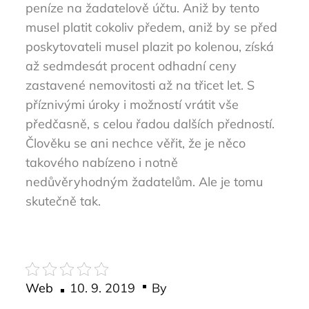
peníze na žadatelově účtu. Aniž by tento
musel platit cokoliv předem, aniž by se před
poskytovateli musel plazit po kolenou, získá
až sedmdesát procent odhadní ceny
zastavené nemovitosti až na třicet let. S
příznivými úroky i možností vrátit vše
předčasně, s celou řadou dalších předností.
Člověku se ani nechce věřit, že je něco
takového nabízeno i notně
nedůvěryhodným žadatelům. Ale je tomu
skutečně tak.
Posted
Web
10. 9. 2019
By
on