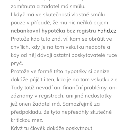
zamítnuta a žadatel má smůlu.
I když má ve skutečnosti vlastně smůlu
pouze v případě, že mu nic neříká pojem
nebankovní hypotéka bez registru
Fahd.cz
.
Protože kdo tuto zná, ví, kam se obrátit ve
chvílích, kdy je na tom vskutku nedobře a
kdy od něj dávají ostatní poskytovatelé ruce
pryč.
Protože ve formě této hypotéky si peníze
dokáže půjčit i ten, kdo je na tom vskutku zle.
Tady totiž nevadí ani finanční problémy, ani
záznamy v registrech, ani jiné nedostatky,
jež onen žadatel má. Samozřejmě za
předpokladu, že tyto nepřesáhly skutečně
kritickou mez.
Když tu člověk dokáže poskytnout