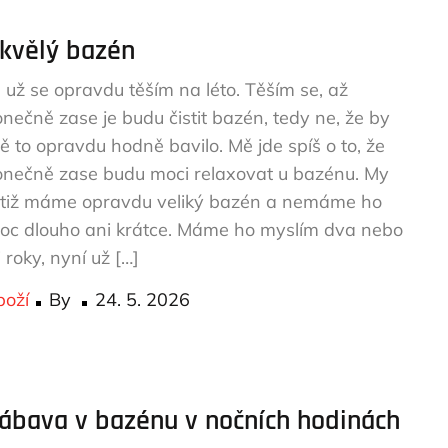
kvělý bazén
á už se opravdu těším na léto. Těším se, až
onečně zase je budu čistit bazén, tedy ne, že by
ě to opravdu hodně bavilo. Mě jde spíš o to, že
onečně zase budu moci relaxovat u bazénu. My
otiž máme opravdu veliký bazén a nemáme ho
oc dlouho ani krátce. Máme ho myslím dva nebo
i roky, nyní už […]
Posted
boží
By
24. 5. 2026
on
ábava v bazénu v nočních hodinách