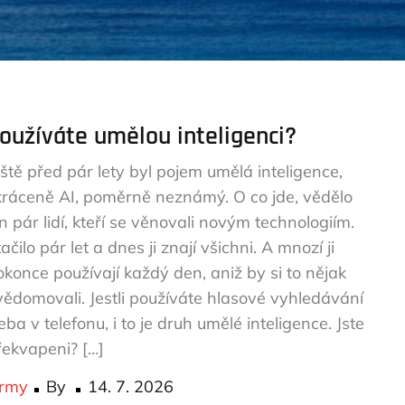
oužíváte umělou inteligenci?
eště před pár lety byl pojem umělá inteligence,
kráceně AI, poměrně neznámý. O co jde, vědělo
n pár lidí, kteří se věnovali novým technologiím.
ačilo pár let a dnes ji znají všichni. A mnozí ji
okonce používají každý den, aniž by si to nějak
vědomovali. Jestli používáte hlasové vyhledávání
eba v telefonu, i to je druh umělé inteligence. Jste
řekvapeni? […]
Posted
irmy
By
14. 7. 2026