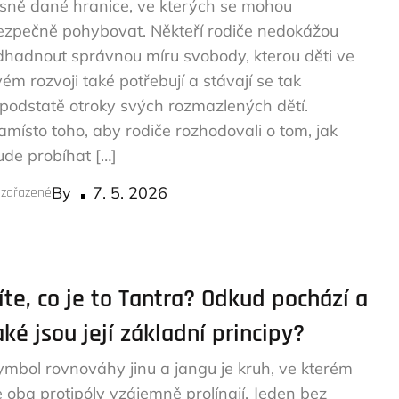
asně dané hranice, ve kterých se mohou
ezpečně pohybovat. Někteří rodiče nedokážou
dhadnout správnou míru svobody, kterou děti ve
vém rozvoji také potřebují a stávají se tak
 podstatě otroky svých rozmazlených dětí.
amísto toho, aby rodiče rozhodovali o tom, jak
ude probíhat […]
Posted
By
7. 5. 2026
zařazené
on
íte, co je to Tantra? Odkud pochází a
aké jsou její základní principy?
ymbol rovnováhy jinu a jangu je kruh, ve kterém
e oba protipóly vzájemně prolínají. Jeden bez