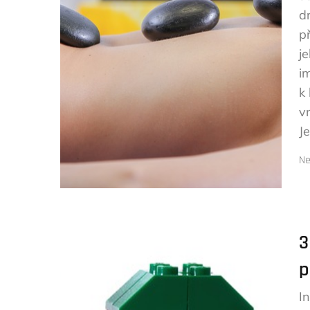
d
p
j
im
k
v
J
Ne
3
p
I