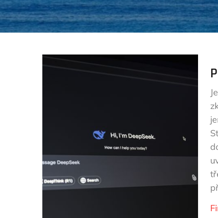
P
J
z
je
St
d
u
tř
p
F