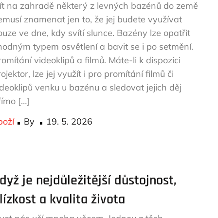
ít na zahradě některý z levných bazénů do země
emusí znamenat jen to, že jej budete využívat
ouze ve dne, kdy svítí slunce. Bazény lze opatřit
hodným typem osvětlení a bavit se i po setmění.
omítání videoklipů a filmů. Máte-li k dispozici
ojektor, lze jej využít i pro promítání filmů či
ideoklipů venku u bazénu a sledovat jejich děj
římo […]
Posted
boží
By
19. 5. 2026
on
dyž je nejdůležitější důstojnost,
lízkost a kvalita života