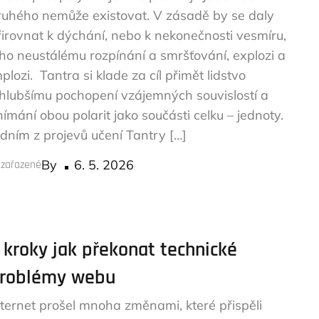
ruhého nemůže existovat. V zásadě by se daly
řirovnat k dýchání, nebo k nekonečnosti vesmíru,
eho neustálému rozpínání a smršťování, explozi a
plozi. Tantra si klade za cíl přimět lidstvo
 hlubšímu pochopení vzájemných souvislostí a
nímání obou polarit jako součásti celku – jednoty.
edním z projevů učení Tantry […]
Posted
By
6. 5. 2026
zařazené
on
 kroky jak překonat technické
roblémy webu
nternet prošel mnoha změnami, které přispěli