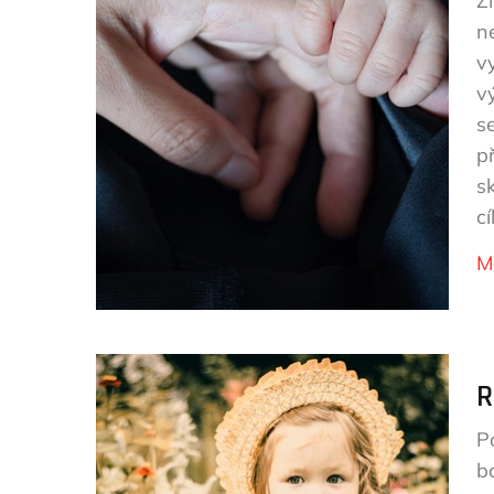
Ž
n
v
v
s
p
s
c
M
R
P
b