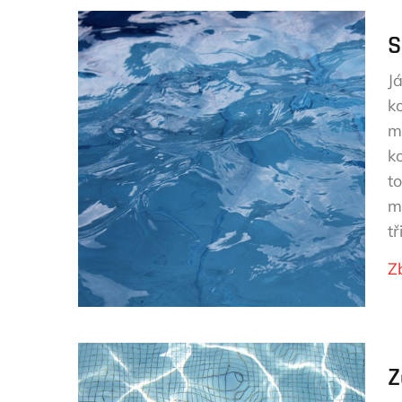
S
J
k
m
k
t
m
tř
Z
Z