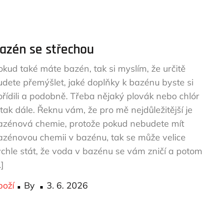
on
azén se střechou
okud také máte bazén, tak si myslím, že určitě
udete přemýšlet, jaké doplňky k bazénu byste si
ořídili a podobně. Třeba nějaký plovák nebo chlór
 tak dále. Řeknu vám, že pro mě nejdůležitější je
azénová chemie, protože pokud nebudete mít
azénovou chemii v bazénu, tak se může velice
ychle stát, že voda v bazénu se vám zničí a potom
]
Posted
boží
By
3. 6. 2026
on