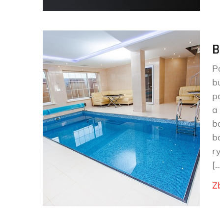
B
P
b
p
a
b
b
r
[…
Z