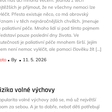
ivot nás učí mnoha věcem. Jednou z těch
ejtěžších je přijmout, že ne všechny nemoci lze
yléčit. Přesto existuje něco, co má obrovský
ýznam i v těch nejnáročnějších chvílích. Jmenuje
e paliativní péče. Mnoho lidí si pod tímto pojmem
ředstaví pouze poslední dny života. Ve
kutečnosti je paliativní péče mnohem širší. Jejím
ílem není nemoc vyléčit, ale pomoci člověku žít […]
Posted
oto
By
11. 5. 2026
on
izika volné výchovy
opularita volné výchovy zdá se, má už největší
oom za sebou. A je to dobře, neboť děti potřebují