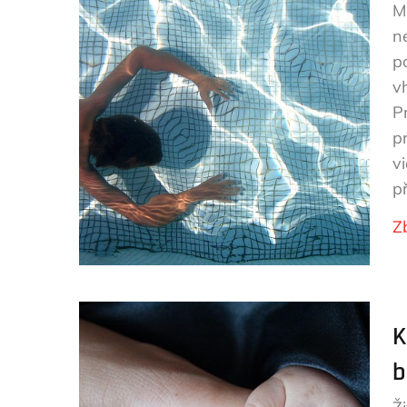
M
n
p
v
Pr
pr
v
p
Z
K
b