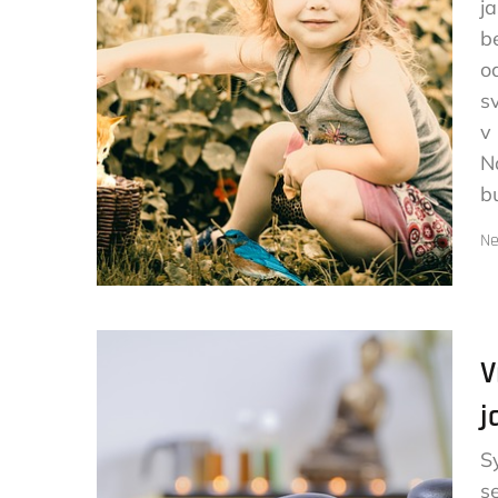
j
b
o
s
v
N
b
Ne
V
j
S
s