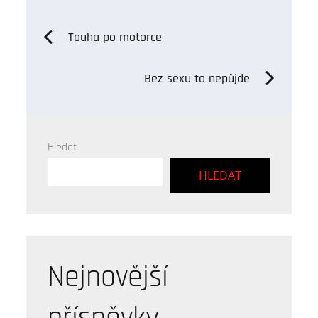
Navigace
Touha po motorce
pro
Bez sexu to nepůjde
příspěvek
Hledat
HLEDAT
Nejnovější