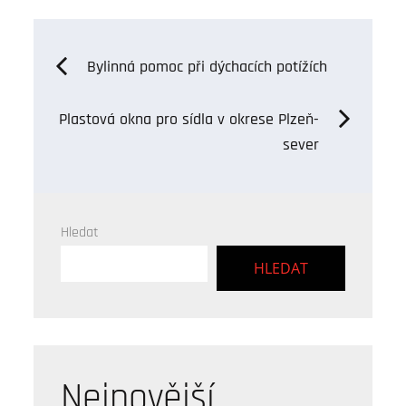
Navigace
Bylinná pomoc při dýchacích potížích
pro
Plastová okna pro sídla v okrese Plzeň-
sever
příspěvek
Hledat
HLEDAT
Nejnovější