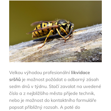
Velkou výhodou profesionální
likvidace
sršňů
je možnost požádat o odborný zásah
sedm dnů v týdnu. Stačí zavolat na uvedené
číslo a z nejbližšího města přijede technik,
nebo je možnost do kontaktního formuláře
popsat přibližný rozsah. A poté do