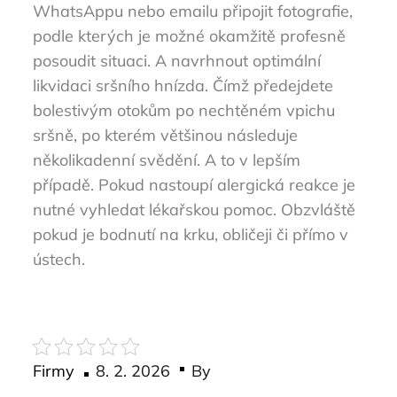
WhatsAppu nebo emailu připojit fotografie,
podle kterých je možné okamžitě profesně
posoudit situaci. A navrhnout optimální
likvidaci sršního hnízda. Čímž předejdete
bolestivým otokům po nechtěném vpichu
sršně, po kterém většinou následuje
několikadenní svědění. A to v lepším
případě. Pokud nastoupí alergická reakce je
nutné vyhledat lékařskou pomoc. Obzvláště
pokud je bodnutí na krku, obličeji či přímo v
ústech.
Posted
Firmy
8. 2. 2026
By
on