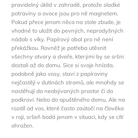
pravidelný úklid v zahradě, protože sladké
potraviny a ovoce jsou pro ně magnetem.
Pokud přece jenom něco na stole zbude, je
vhodné to uložit do pevných, neprodyšných
nádob s víky. Papírový obal pro ně není
překážkou. Rovněž je potřeba utěsnit
všechny otvory a dveře, kterými by se sršni
dostali až do domu. Sice si svoje hnízda,
podobně jako vosy, staví z papíroviny
nejčastěji v dutinách stromů, ale mnohdy se
nastěhují do neobývaných prostor či do
podkroví. Nebo do opuštěného domu. Ale na
rozdíl od vos, které často zaútočí na člověka
v roji, sršeň bodá jenom v situaci, kdy se cítí
ohrožen.