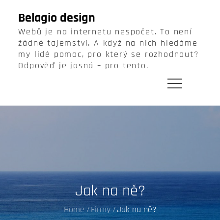
Skip
Belagio design
to
Webů je na internetu nespočet. To není
content
žádné tajemství. A když na nich hledáme
my lidé pomoc, pro který se rozhodnout?
Odpověď je jasná – pro tento.
Jak na ně?
Home
Firmy
Jak na ně?