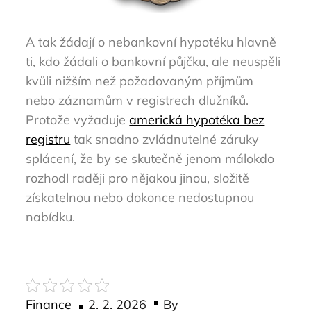
A tak žádají o nebankovní hypotéku hlavně
ti, kdo žádali o bankovní půjčku, ale neuspěli
kvůli nižším než požadovaným příjmům
nebo záznamům v registrech dlužníků.
Protože vyžaduje
americká hypotéka bez
registru
tak snadno zvládnutelné záruky
splácení, že by se skutečně jenom málokdo
rozhodl raději pro nějakou jinou, složitě
získatelnou nebo dokonce nedostupnou
nabídku.
Posted
Finance
2. 2. 2026
By