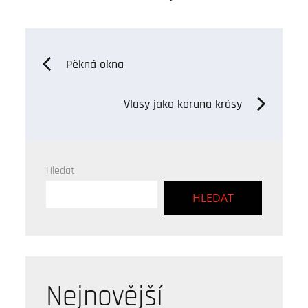
on
Navigace
Pěkná okna
pro
Vlasy jako koruna krásy
příspěvek
Hledat
HLEDAT
Nejnovější