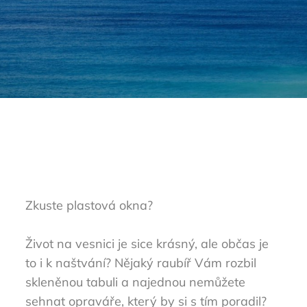
Zkuste plastová okna?
Život na vesnici je sice krásný, ale občas je
to i k naštvání? Nějaký raubíř Vám rozbil
skleněnou tabuli a najednou nemůžete
sehnat opraváře, který by si s tím poradil?