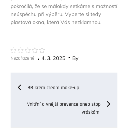
pokročilá, že se málokdy setkáme s možností
neúspěchu při výběru. Vyberte si tedy
plastová okna
, která Vás nezklamnou.
Posted
Nezařazené
4. 3. 2025
By
on
Navigace
BB krém cream make-up
pro
Vnitřní a vnější prevence aneb stop
vráskám!
příspěvek