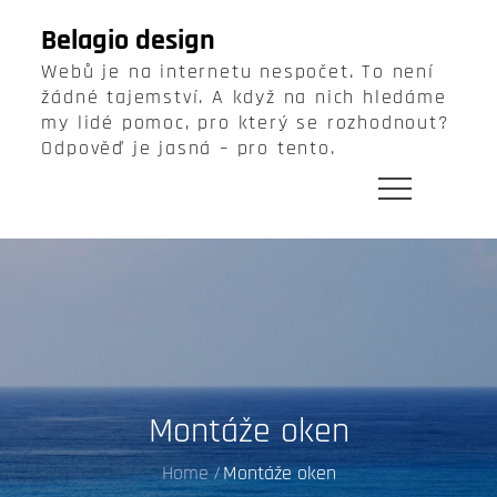
Skip
Belagio design
to
Webů je na internetu nespočet. To není
content
žádné tajemství. A když na nich hledáme
my lidé pomoc, pro který se rozhodnout?
Odpověď je jasná – pro tento.
Montáže oken
Home
Montáže oken