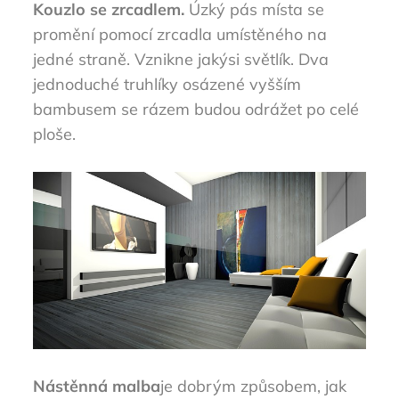
Kouzlo se zrcadlem.
Úzký pás místa se
promění pomocí zrcadla umístěného na
jedné straně. Vznikne jakýsi světlík. Dva
jednoduché truhlíky osázené vyšším
bambusem se rázem budou odrážet po celé
ploše.
Nástěnná malba
je dobrým způsobem, jak