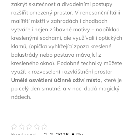
zakrýt skutečnost a divadelními postupy
rozšířit omezený prostor. V renesanční Itálii
malířští mistři v zahradách i chodbách
vytvářeli nejen zábavné motivy – například
kreslenými sochami, ale využívali i optických
klamů, (opička vyhlížející zpoza kreslené
balustrády nebo postava mávající z
kresleného okna). Podobné techniky můžete
využít k rozveselení i ozvláštnění prostor.
Umělé osvětlení účinně oživí místo
, které je
po celý den smutné, a v noci dodá magický
nádech.
Posted
Nezařazené
2. 3. 2025
By