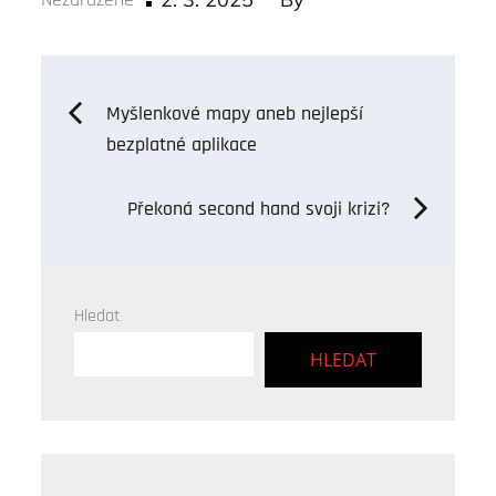
on
Navigace
Myšlenkové mapy aneb nejlepší
bezplatné aplikace
pro
Překoná second hand svoji krizi?
příspěvek
Hledat
HLEDAT