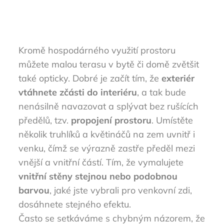
Kromě hospodárného využití prostoru
můžete malou terasu v bytě či domě zvětšit
také opticky. Dobré je začít tím, že
exteriér
vtáhnete zčásti do interiéru
, a tak bude
nenásilně navazovat a splývat bez rušících
předělů, tzv.
propojení prostoru
. Umístěte
několik truhlíků a květináčů na zem uvnitř i
venku, čímž se výrazně zastře předěl mezi
vnější a vnitřní částí. Tím, že vymalujete
vnitřní stěny stejnou nebo podobnou
barvou
, jaké jste vybrali pro venkovní zdi,
dosáhnete stejného efektu.
Často se setkáváme s chybným názorem, že