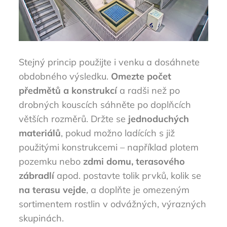
Stejný princip použijte i venku a dosáhnete
obdobného výsledku.
Omezte počet
předmětů a konstrukcí
a radši než po
drobných kouscích sáhněte po doplňcích
větších rozměrů. Držte se
jednoduchých
materiálů
, pokud možno ladících s již
použitými konstrukcemi – například plotem
pozemku nebo
zdmi domu, terasového
zábradlí
apod. postavte tolik prvků, kolik se
na terasu vejde
, a doplňte je omezeným
sortimentem rostlin v odvážných, výrazných
skupinách.