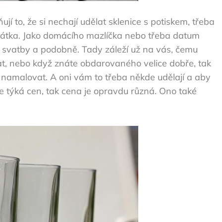
ují to, že si nechají udělat sklenice s potiskem, třeba
ířátka. Jako domácího mazlíčka nebo třeba datum
 svatby a podobně. Tady záleží už na vás, čemu
, nebo když znáte obdarovaného velice dobře, tak
 namalovat. A oni vám to třeba někde udělají a aby
e týká cen, tak cena je opravdu různá. Ono také