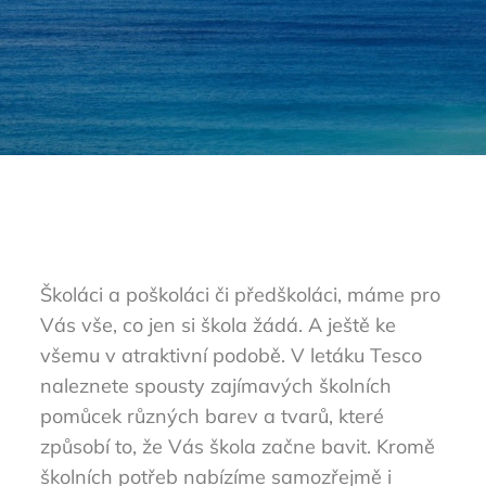
Školáci a poškoláci či předškoláci, máme pro
Vás vše, co jen si škola žádá. A ještě ke
všemu v atraktivní podobě. V
letáku Tesco
naleznete spousty zajímavých školních
pomůcek různých barev a tvarů, které
způsobí to, že Vás škola začne bavit. Kromě
školních potřeb nabízíme samozřejmě i