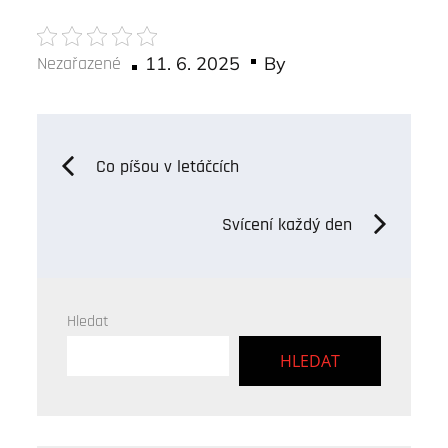
Posted
Nezařazené
11. 6. 2025
By
on
Navigace
Co píšou v letáčcích
pro
Svícení každý den
příspěvek
Hledat
HLEDAT