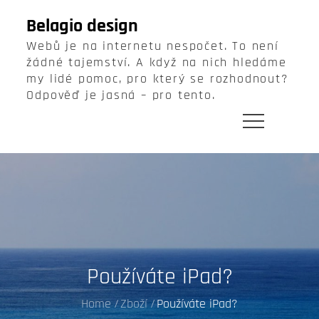
Skip
Belagio design
to
Webů je na internetu nespočet. To není
content
žádné tajemství. A když na nich hledáme
my lidé pomoc, pro který se rozhodnout?
Odpověď je jasná – pro tento.
Používáte iPad?
Home
Zboží
Používáte iPad?