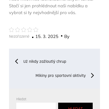
Stačí si jen prohlédnout naši nabídku a
vybrat si ty nejvhodnější pro vás.
Posted
Nezařazené
15. 3. 2025
By
on
Navigace
Už nikdy zažloutlý chrup
pro
Mikiny pro sportovní aktivity
příspěvek
Hledat
HLEDAT