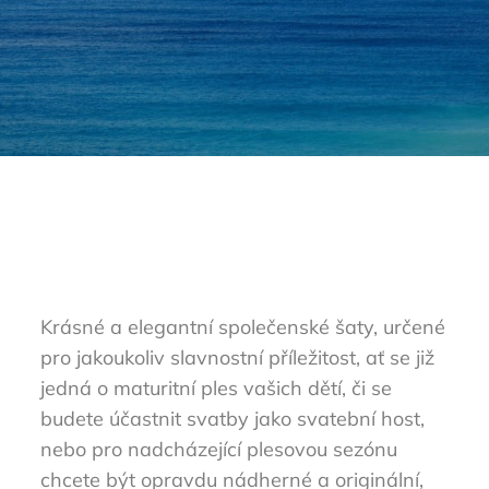
Krásné a elegantní společenské šaty, určené
pro jakoukoliv slavnostní příležitost, ať se již
jedná o maturitní ples vašich dětí, či se
budete účastnit svatby jako svatební host,
nebo pro nadcházející plesovou sezónu
chcete být opravdu nádherné a originální,