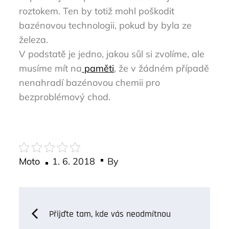
roztokem. Ten by totiž mohl poškodit
bazénovou technologii, pokud by byla ze
železa.
V podstatě je jedno, jakou sůl si zvolíme, ale
musíme mít na
paměti
, že v žádném případě
nenahradí bazénovou chemii pro
bezproblémový chod.
Posted
Moto
1. 6. 2018
By
on
Navigace
Přijďte tam, kde vás neodmítnou