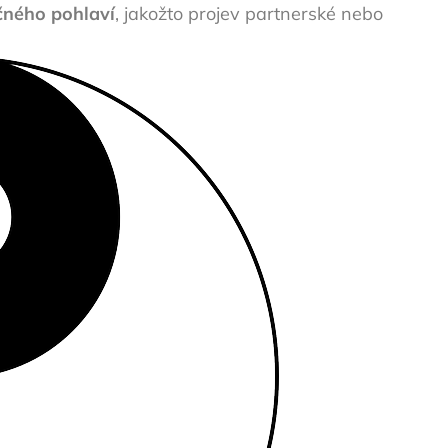
ačného pohlaví
, jakožto projev partnerské nebo