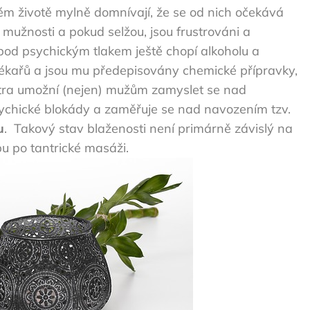
ém životě mylně domnívají, že se od nich očekává
 mužnosti a pokud selžou, jsou frustrováni a
 pod psychickým tlakem ještě chopí alkoholu a
 lékařů a jsou mu předepisovány chemické přípravky,
ntra umožní (nejen) mužům zamyslet se nad
psychické blokády a zaměřuje se nad navozením tzv.
u
.
Takový stav blaženosti není primárně závislý na
bu po tantrické masáži.