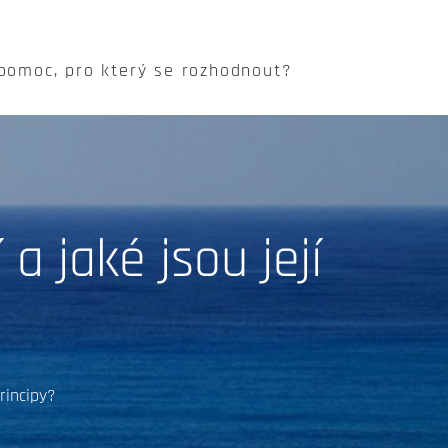
 pomoc, pro který se rozhodnout?
a jaké jsou její
rincipy?