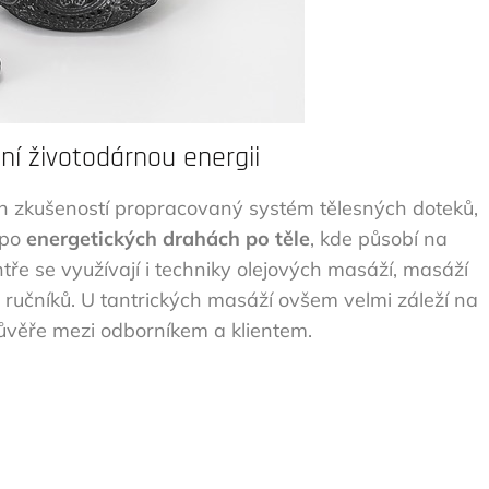
ní životodárnou energii
h zkušeností propracovaný systém tělesných doteků,
 po
energetických drahách po těle
, kde působí na
ntře se využívají i techniky olejových masáží, masáží
učníků. U tantrických masáží ovšem velmi záleží na
ůvěře mezi odborníkem a klientem.