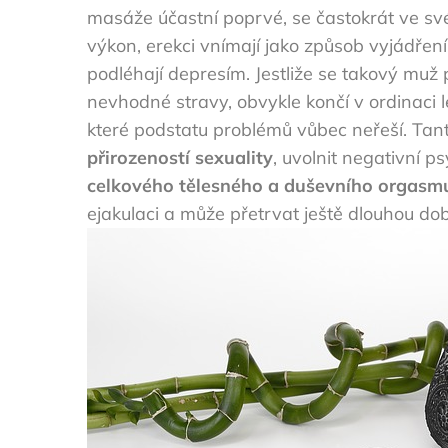
masáže účastní poprvé, se častokrát ve sv
výkon, erekci vnímají jako způsob vyjádření
podléhají depresím. Jestliže se takový muž
nevhodné stravy, obvykle končí v ordinaci
které podstatu problémů vůbec neřeší. Ta
přirozeností sexuality
, uvolnit negativní 
celkového tělesného a duševního orgasm
ejakulaci a může přetrvat ještě dlouhou do