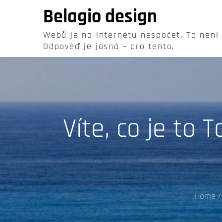
Skip
Belagio design
to
content
Webů je na internetu nespočet. To není
Odpověď je jasná – pro tento.
Víte, co je to 
Home