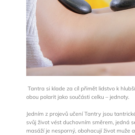
Tantra si klade za cíl přimět lidstvo k hl
obou polarit jako součásti celku – jednoty.
Jedním z projevů učení Tantry jsou
tantric
svůj život vést duchovním směrem, jedná se
masáží je nesporný, obohacují život muže 