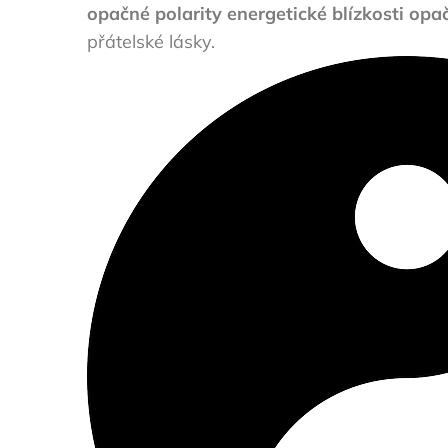
opačné polarity energetické blízkosti op
přátelské lásky.