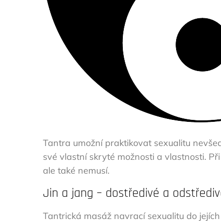
Tantra umožní praktikovat sexualitu nevše
své vlastní skryté možnosti a vlastnosti. Př
ale také nemusí.
Jin a jang – dostředivé a odstřediv
Tantrická masáž navrací sexualitu do jejích