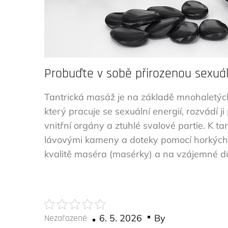
Probuďte v sobě přirozenou sexuál
Tantrická masáž je na základě mnohaletýc
který pracuje se sexuální energií, rozvádí ji
vnitřní orgány a ztuhlé svalové partie. K ta
lávovými kameny a doteky pomocí horkých r
kvalitě maséra (masérky) a na vzájemné d
Posted
Nezařazené
6. 5. 2026
By