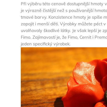
Při výběru této cenově dostupnější hmoty v
je výrazně čistější než s používanější hmot
tmavé barvy. Konzistence hmoty je spíše mě
zapojit i menší děti. Výrobky můžete péct 
uvolňovaly škodlivé látky. Je však lepší je
Fimo. Zajímavostí je, že Fimo, Cernit i Pr
jeden specifický výrobek.