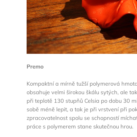
Premo
Kompaktní a mírně tužší polymerová hmota
obsahuje velmi širokou škálu sytých, ale ta
při teplotě 130 stupňů Celsia po dobu 30 mi
sobě méně lepit, a tak je při vrstvení při 
zpracovatelnost spolu se schopností mích
práce s polymerem stane skutečnou hrou.