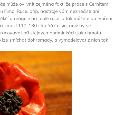
ás může ovlivnit zejména fakt, že práce s Cernitem
ou Fimo. Ruce, příp. nástroje vám neznečistí ani
kčí a reaguje na teplé ruce, a tak můžete do tvoření
v rozmezí 110-130 stupňů Celsia, aniž by se
 zpracovávat při stejných podmínkách jako hmotu
emo lze smíchat dohromady, a vymodelovat z nich tak