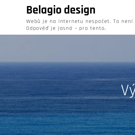
Skip
Belagio design
to
content
Webů je na internetu nespočet. To není
Odpověď je jasná – pro tento.
V