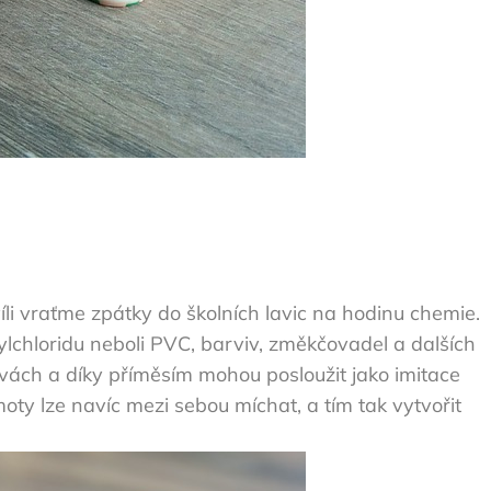
li vraťme zpátky do školních lavic na hodinu chemie.
lchloridu neboli PVC, barviv, změkčovadel a dalších
arvách a díky příměsím mohou posloužit jako imitace
oty lze navíc mezi sebou míchat, a tím tak vytvořit