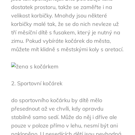
dostatek prostoru, takže se zaměřte i na
velikost korbičky. Mnohdy jsou některé
korbičky malé tak, že se do nich nevleze už
tří měsíční dítě s fusakem, který je nutný na
zimu. Pokud vybíráte kočárek do města,
můžete mít klidně s městskými koly s aretací.
2. Sportovní kočárek
do sportovního kočárku by dítě mělo
přesednout až ve chvíli, kdy opravdu
stabilně samo sedí. Může do něj i dříve ale
pouze v poloze přímo v lehu, nesmí být ani
nakloněno. U nesedících dětí jsou nevhodná