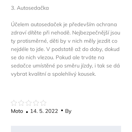
3. Autosedačka
Účelem autosedaček je především ochrana
zdraví dítěte při nehodě. Nejbezpečnější jsou
ty protisměrné, děti by v nich měly jezdit co
nejdéle to jde. V podstatě až do doby, dokud
se do nich vlezou. Pokud ale trváte na
sedačce umístěné po směru jízdy, i tak se dá
vybrat kvalitní a spolehlivý kousek.
Posted
Moto
14. 5. 2022
By
on