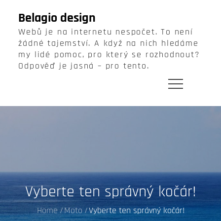
Skip
Belagio design
to
Webů je na internetu nespočet. To není
content
žádné tajemství. A když na nich hledáme
my lidé pomoc, pro který se rozhodnout?
Odpověď je jasná – pro tento.
Vyberte ten správný kočár!
Home
Moto
Vyberte ten správný kočár!