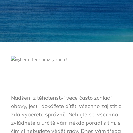
Nadšení z těhotenství vece často zchladí
obavy, jestli dokážete dítěti všechno zajistit a
zda vyberete správně. Nebojte se, všechno
zvládnete a určitě vám někdo poradí s tím, s
čím si nebudete vědět rady. Dnes vám třeba