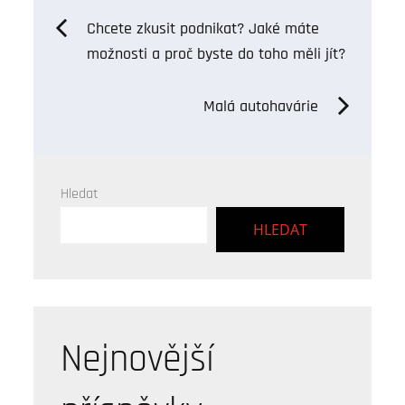
Navigace
Chcete zkusit podnikat? Jaké máte
možnosti a proč byste do toho měli jít?
pro
Malá autohavárie
příspěvek
Hledat
HLEDAT
Nejnovější