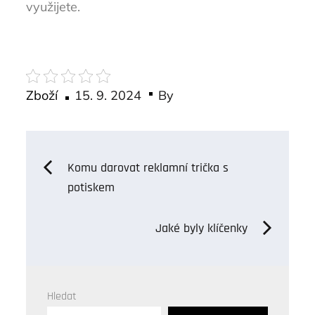
využijete.
Posted
Zboží
15. 9. 2024
By
on
Navigace
Komu darovat reklamní trička s
potiskem
pro
Jaké byly klíčenky
příspěvek
Hledat