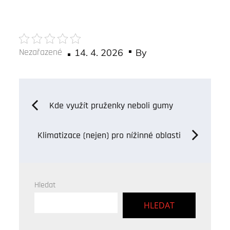
Posted
Nezařazené
14. 4. 2026
By
on
Navigace
Kde využít pruženky neboli gumy
pro
Klimatizace (nejen) pro nížinné oblasti
příspěvek
Hledat
HLEDAT