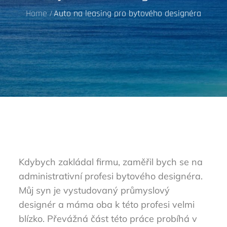
Home
Auto na leasing pro bytového designéra
Kdybych zakládal firmu, zaměřil bych se na
administrativní profesi bytového designéra.
Můj syn je vystudovaný průmyslový
designér a máma oba k této profesi velmi
blízko. Převážná část této práce probíhá v