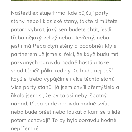
Naštěstí existuje firma, kde půjčují párty
stany nebo i klasické stany, takže si můžete
potom vybrat, jaký sen budete chtít, jestli
třeba nějaký veliký nebo otevřený, nebo
jestli má třeba čtyři stěny a podobně? My s
partnerem už jsme si řekli, že když budu mít
pozvaných opravdu hodně hostů a také
snad téměř půlku rodiny, že bude nejlepší,
když si třeba vypůjčíme i více těchto stanů.
Více párty stanů. Já jsem chvíli přemýšlela a
říkala jsem si, že by to asi nebyl špatný
nápad, třeba bude opravdu hodně svítit
nebo bude pršet nebo foukat a kam se ti lidé
potom schovají? To by bylo opravdu hodně
nepříjemné.