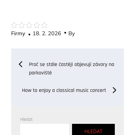
Posted
Firmy
18. 2. 2026
By
on
Navigace
Proč se stále častěji objevují závory na
parkoviště
pro
How to enjoy a classical music concert
příspěvek
Hledat
HLEDAT