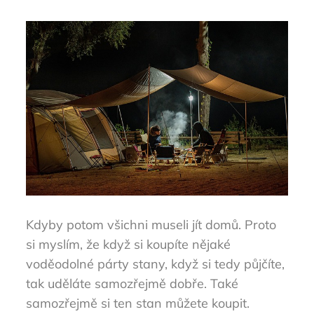
Kdyby potom všichni museli jít domů. Proto
si myslím, že když si koupíte nějaké
voděodolné párty stany, když si tedy půjčíte,
tak uděláte samozřejmě dobře. Také
samozřejmě si ten stan můžete koupit.