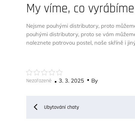
My víme, co vyrábíme
Nejsme pouhými distributory, proto můžeme
pouhými distributory, proto se vám můžeme
naleznete patrovou postel, naše skříně i j
Posted
Nezařazené
3. 3. 2025
By
on
Navigace
Ubytování chaty
pro