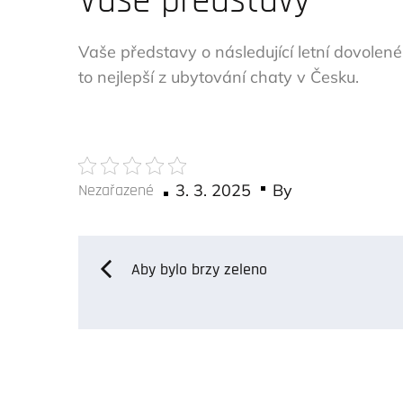
Vaše představy
Vaše představy o následující letní dovolen
to nejlepší z ubytování chaty v Česku.
Posted
Nezařazené
3. 3. 2025
By
on
Navigace
Aby bylo brzy zeleno
pro
příspěvek